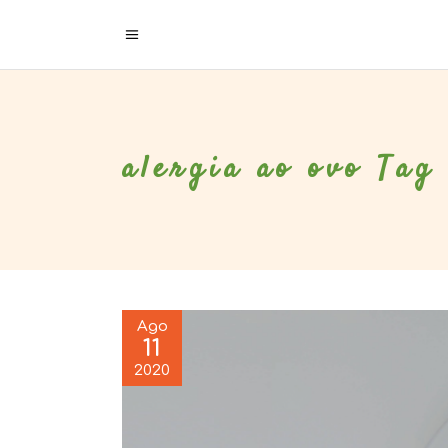
alergia ao ovo Tag
Ago
11
2020