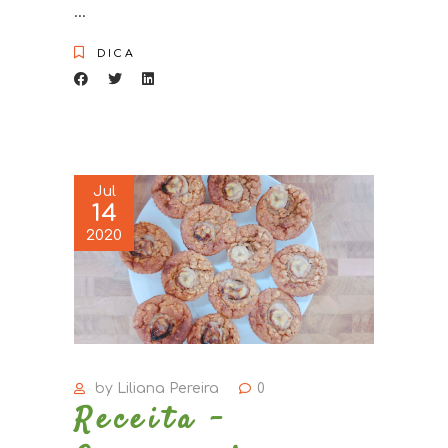
DICA
Jul
14
2020
by
Liliana Pereira
0
Receita –